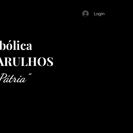
Login
bólica
UARULHOS
Pátria"