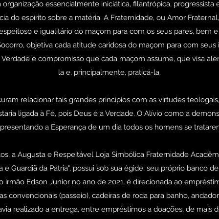
rganização essencialmente iniciática, filantrópica, progressista 
cia do espírito sobre a matéria. A Fraternidade, ou Amor Fraterna
 respeitoso e igualitário do maçom para com os seus pares, bem 
 Socorro, objetiva cada atitude caridosa do maçom para com seus i
A Verdade é compromisso que cada maçom assume, que visa além
la e, principalmente, praticá-la.
uram relacionar tais grandes princípios com as virtudes teologai
taria ligada à Fé, pois Deus é a Verdade. O Alívio como a demon
epresentando a Esperança de um dia todos os homens se tratar
tos, a Augusta e Respeitável Loja Simbólica Fraternidade Acadê
a e Guardiã da Pátria", possui sob sua égide, seu próprio banco de
pelo irmão Edson Junior no ano de 2021, é direcionada ao emprést
das convencionais (passeio), cadeiras de roda para banho, andado
avia realizado a entrega, entre empréstimos a doações, de mais 