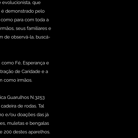
e evolucionista, que
l, é demonstrado pelo
e como para com toda a
rmãos, seus familiares e
 de observá-la, buscá-
s, como Fé, Esperança e
stração de Caridade e a
em como irmãos.
mica Guarulhos N.3253
 cadeira de rodas. Tal
imo e/ou doações das já
res, muletas e bengalas
de 200 destes aparelhos.