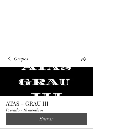
ACADÊMICA
GUARULHOS
"Benfeitora da Família e Guardiã
da Pátria"
Grupos
ATAS - GRAU III
Privado
·
18 membros
Entrar