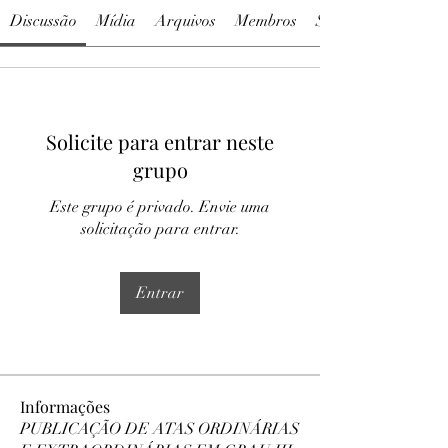
Discussão
Mídia
Arquivos
Membros
Sobre
Solicite para entrar neste
grupo
Este grupo é privado. Envie uma
solicitação para entrar.
Entrar
Informações
PUBLICAÇÃO DE ATAS ORDINÁRIAS